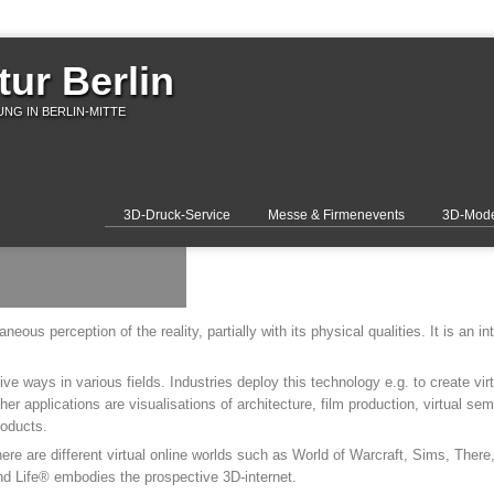
ur Berlin
NG IN BERLIN-MITTE
3D-Druck-Service
Messe & Firmenevents
3D-Mode
aneous perception of the reality, partially with its physical qualities. It is an i
tive ways in various fields. Industries deploy this technology e.g. to create vi
er applications are visualisations of architecture, film production, virtual s
roducts.
there are different virtual online worlds such as World of Warcraft, Sims, Ther
ond Life® embodies the prospective 3D-internet.