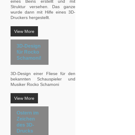
eines Beins erstellt und mit
Struktur versehen. Das ganze
wurde dann mit Hilfe eines 3D-
Druckers hergestellt.
View More
3D-Design
für Rocko
Schamoni!
3D-Design einer Fliese für den
bekannten Schauspieler und
Musiker Rocko Schamoni
View More
Ostern im
Zeichen
des 3D-
Drucks