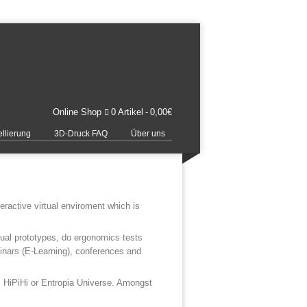
Online Shop
0 Artikel
0,00€
llierung
3D-Druck FAQ
Über uns
nteractive virtual enviroment which is
rtual prototypes, do ergonomics tests
eminars (E-Learning), conferences and
e, HiPiHi or Entropia Universe. Amongst