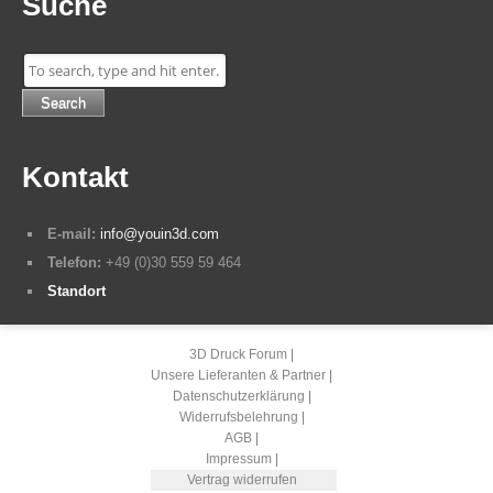
Suche
Search
Kontakt
E-mail:
info@youin3d.com
Telefon:
+49 (0)30 559 59 464
Standort
3D Druck Forum
Unsere Lieferanten & Partner
Datenschutzerklärung
Widerrufsbelehrung
AGB
Impressum
Vertrag widerrufen