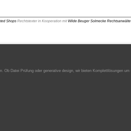
sted Shops
Rechtstexter in Kooperation mit
Wilde Beuger Solmecke Rechtsanwälte
. Ob Datei Prüfung oder generative design, wir bieten Komplettlösungen um 