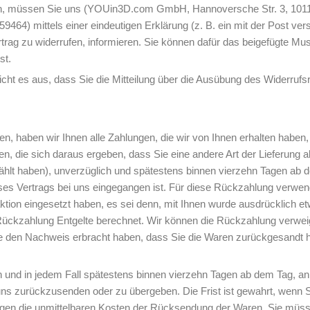
n, müssen Sie uns (YOUin3D.com GmbH, Hannoversche Str. 3, 1011
9464) mittels einer eindeutigen Erklärung (z. B. ein mit der Post vers
rtrag zu widerrufen, informieren. Sie können dafür das beigefügte M
st.
icht es aus, dass Sie die Mitteilung über die Ausübung des Widerrufsr
n, haben wir Ihnen alle Zahlungen, die wir von Ihnen erhalten haben, 
, die sich daraus ergeben, dass Sie eine andere Art der Lieferung a
wählt haben), unverzüglich und spätestens binnen vierzehn Tagen ab
ieses Vertrags bei uns eingegangen ist. Für diese Rückzahlung verwe
aktion eingesetzt haben, es sei denn, mit Ihnen wurde ausdrücklich e
Rückzahlung Entgelte berechnet. Wir können die Rückzahlung verweig
ie den Nachweis erbracht haben, dass Sie die Waren zurückgesandt 
 und in jedem Fall spätestens binnen vierzehn Tagen ab dem Tag, a
uns zurückzusenden oder zu übergeben. Die Frist ist gewahrt, wenn S
agen die unmittelbaren Kosten der Rücksendung der Waren. Sie müsse