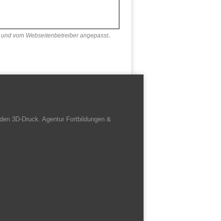
.
und vom Webseitenbetreiber angepasst
den 3D-Druck. Agentur Fortbildungen &