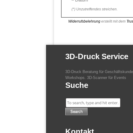
(*) Unzutreffendes streichen.
Widerrufsbelehrung
erstellt mit dem
Tru
3D-Druck Service
3D-Druck Beratung für Geschäftskunden
Workshops. 3D-Scanner für Events
Suche
Search
Kontakt