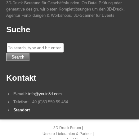
3D-Druck Beratung für Geschäftskunden. Ob Datei Prüfung oder
generative design, wir bieten Komplettlösungen um den 3D-Druck.
Agentur Fortbildungen & Workshops. 3D-Scanner für Events
Suche
Search
Kontakt
E-mail:
info@youin3d.com
Telefon:
+49 (0)30 559 59 464
Standort
3D Druck Forum
Unsere Lieferanten & Partner