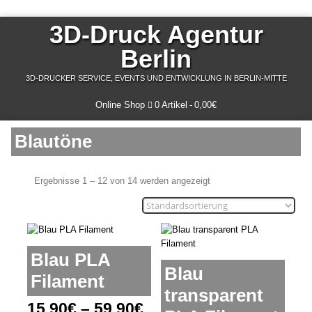
3D-Druck Agentur
Berlin
3D-DRUCKER SERVICE, EVENTS UND ENTWICKLUNG IN BERLIN-MITTE
Online Shop
0 Artikel
0,00€
Blautöne
Ergebnisse 1 – 12 von 14 werden angezeigt
Blau PLA
Blau
Filament
transparent
15,90
€
–
59,90
€