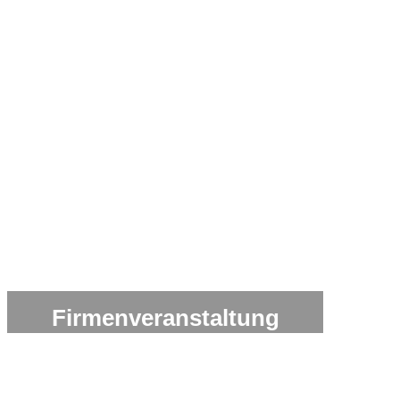
Firmenveranstaltung
Vom kleinen Meeting bis hin zu großen Business Events