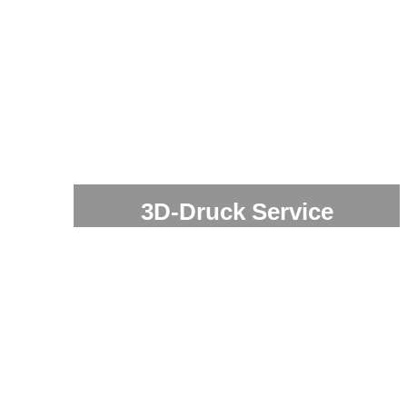
3D-Druck Service
Ob Prototyping, Fertigung oder Groß- und Kleinteilserien