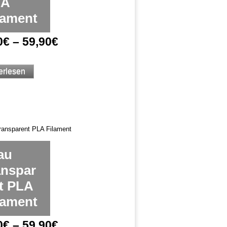
LA
lament
0
€
–
59,90
€
erlesen
au
anspar
t PLA
lament
0
€
–
59,90
€