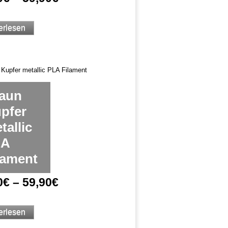
erlesen
aun
pfer
tallic
LA
lament
0
€
–
59,90
€
erlesen