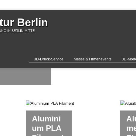
ur Berlin
NG IN BERLIN-MITTE
3D-Druck-Service
Messe & Firmenevents
3D-Mode
Alumini
Al
um PLA
me