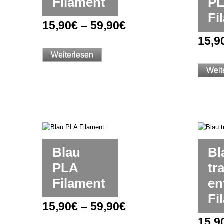
Filament
P
Fi
15,90
€
–
59,90
€
15,9
Weiterlesen
Weit
Blau
Bl
PLA
tr
Filament
en
Fi
15,90
€
–
59,90
€
15,9