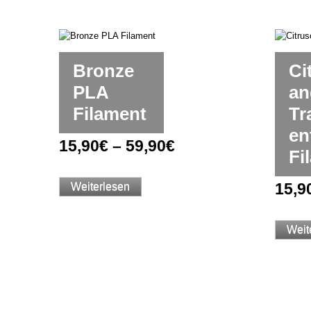
Bronze
Ci
PLA
an
Filament
Tr
en
15,90
€
–
59,90
€
Fi
15,9
Weiterlesen
Weit