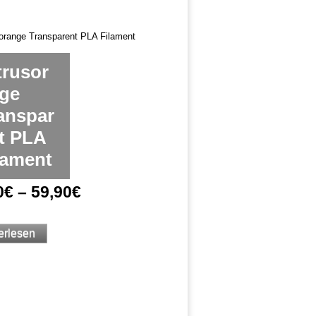
trusor
ge
anspar
t PLA
lament
0
€
–
59,90
€
erlesen