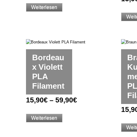
Weiterlesen
Weit
Bordeau
Br
x Violett
Ku
PLA
me
Filament
P
Fi
15,90
€
–
59,90
€
15,9
Weiterlesen
Weit