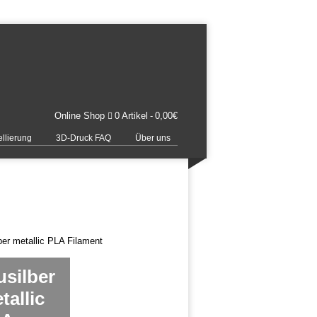
Online Shop
0 Artikel
0,00€
llierung
3D-Druck FAQ
Über uns
usilber
tallic