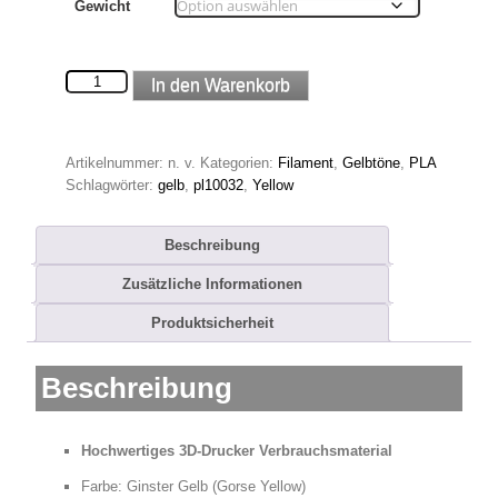
Gewicht
Ginster
In den Warenkorb
Gelb
PLA
Filament
Artikelnummer:
n. v.
Kategorien:
Filament
,
Gelbtöne
,
PLA
Menge
Schlagwörter:
gelb
,
pl10032
,
Yellow
Beschreibung
Zusätzliche Informationen
Produktsicherheit
Beschreibung
Hochwertiges 3D-Drucker Verbrauchsmaterial
Farbe: Ginster Gelb (Gorse Yellow)