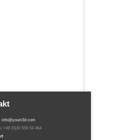
akt
:
info@youin3d.com
:
+49 (0)30 559 59 464
rt