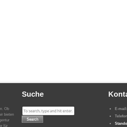
Suche
Kont
en. Ob
E-mail
ir bieten
Telefon
Search
gentur
Stando
r für