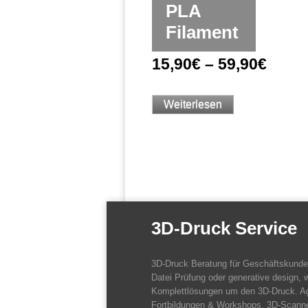
PLA
Filament
15,90
€
–
59,90
€
Weiterlesen
3D-Druck Service
3D-Druck Beratung für Geschäftskund
Datei Prüfung oder generative design, w
Komplettlösungen um den 3D-Druck. A
Fortbildungen & Workshops. 3D-Scanne