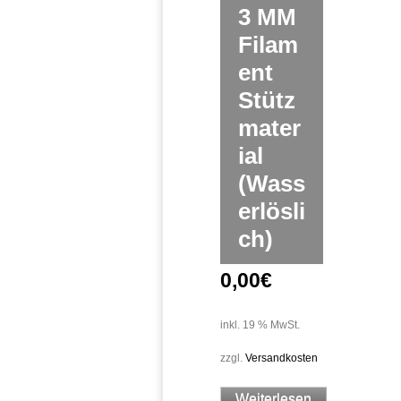
3 MM
Filam
ent
Stütz
mater
ial
(Wass
erlösli
ch)
0,00
€
inkl. 19 % MwSt.
zzgl.
Versandkosten
Weiterlesen