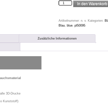
Dunkel
In den Warenkorb
Blau
PLA
Filament
Artikelnummer:
n. v.
Kategorien:
Bl
Menge
Blau
,
blue
,
pl50095
Zusätzliche Informationen
rauchsmaterial
 alle 3D-Drucke
o Kunststoff)