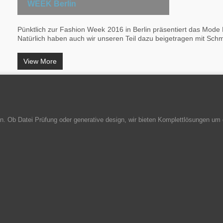
WEEK Berlin
Pünktlich zur Fashion Week 2016 in Berlin präsentiert das Mod
Natürlich haben auch wir unseren Teil dazu beigetragen mit Sc
View More
. Ob Datei Prüfung oder generative design, wir bieten Komplettlösungen um 