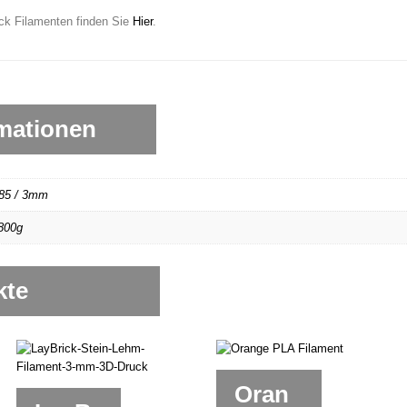
ck Filamenten finden Sie
Hier
.
rmationen
.85 / 3mm
800g
kte
Oran