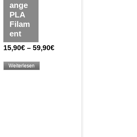
ange
PLA
Filam
ent
15,90
€
–
59,90
€
Weiterlesen