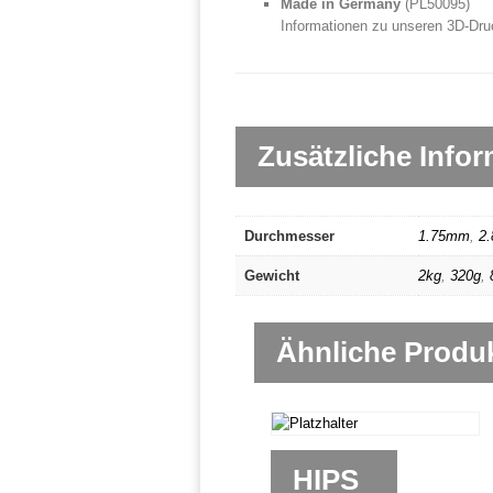
Made in Germany
(
PL50095)
Informationen zu unseren 3D-Dru
Zusätzliche Info
Durchmesser
1.75mm
,
2
Gewicht
2kg
,
320g
,
Ähnliche Produ
HIPS