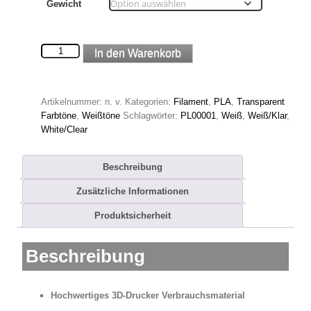
Gewicht
Kristall
In den Warenkorb
PLA
Filament
Menge
Artikelnummer:
n. v.
Kategorien:
Filament
,
PLA
,
Transparent
Farbtöne
,
Weißtöne
Schlagwörter:
PL00001
,
Weiß
,
Weiß/Klar
,
White/Clear
Beschreibung
Zusätzliche Informationen
Produktsicherheit
Beschreibung
Hochwertiges 3D-Drucker Verbrauchsmaterial