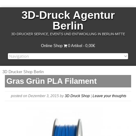
3D-Druck Agentur
Berlin
3D-DRUCKER SERVICE, EVENTS UND ENTWICKLUNG IN BERLIN-MITTE
Online Shop
0 Artikel
0,00€
3D Drucker Shop Berlin
Gras Grün PLA Filament
posted on Dezember 3, 2015
by
3D Druck Shop
|
Leave your thoughts