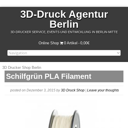
3D-Druck Agentur
Berlin
3D-DRUCKER SERVICE, EVENTS UND ENTWICKLUNG IN BERLIN-MITTE
Online Shop
0 Artikel
0,00€
3D Drucker Shop Berlin
Schilfgrün PLA Filament
posted on Dezember 3, 2015
by
3D Druck Shop
|
Leave your thoughts