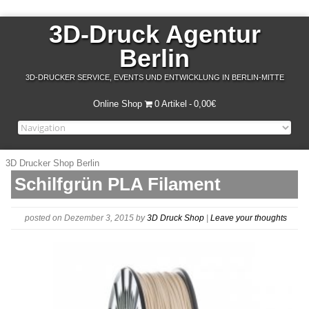
3D-Druck Agentur
Berlin
3D-DRUCKER SERVICE, EVENTS UND ENTWICKLUNG IN BERLIN-MITTE
Online Shop
0 Artikel
0,00€
3D Drucker Shop Berlin
Schilfgrün PLA Filament
posted on Dezember 3, 2015
by
3D Druck Shop
|
Leave your thoughts