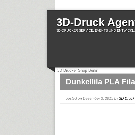
3D-Druck Agent
3D-DRUCKER SERVICE, EVENTS UND ENTWICKLU
3D Drucker Shop Berlin
Dunkellila PLA Fil
posted on Dezember 3, 2015
by
3D Druck