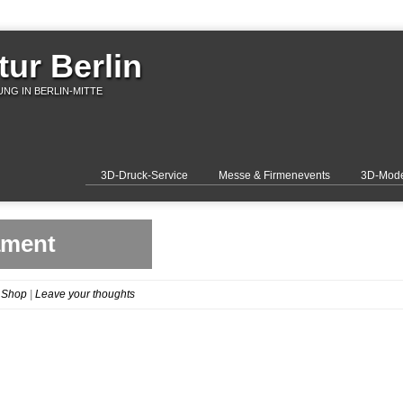
ur Berlin
NG IN BERLIN-MITTE
3D-Druck-Service
Messe & Firmenevents
3D-Mode
ament
 Shop
|
Leave your thoughts