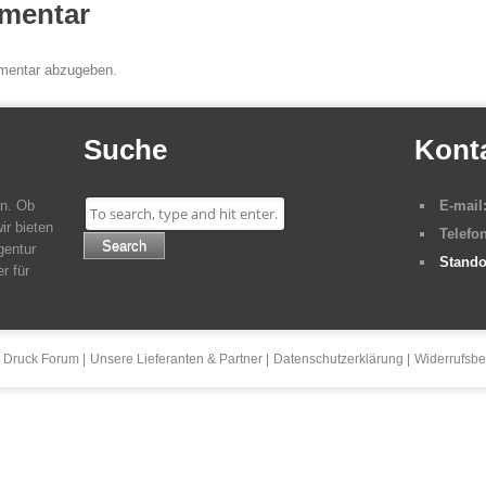
mentar
mentar abzugeben.
Suche
Kont
en. Ob
E-mail
ir bieten
Telefon
Search
gentur
Stando
r für
 Druck Forum
Unsere Lieferanten & Partner
Datenschutzerklärung
Widerrufsbe