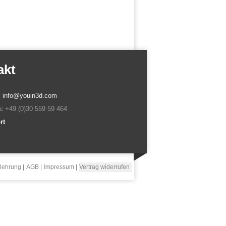
akt
:
info@youin3d.com
:
+49 (0)30 559 59 464
rt
lehrung
AGB
Impressum
Vertrag widerrufen