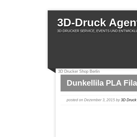
3D-Druck Agent
3D-DRUCKER SERVICE, EVENTS UND ENTWICKLU
3D Drucker Shop Berlin
Dunkellila PLA Fil
posted on Dezember 3, 2015
by
3D Druck