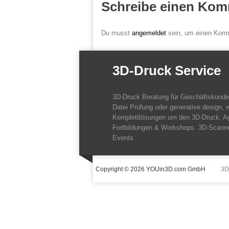
Schreibe einen Kom
Du musst
angemeldet
sein, um einen Kom
3D-Druck Service
3D-Druck Beratung für Geschäftskund
Datei Prüfung oder generative design, w
Komplettlösungen um den 3D-Druck. A
Fortbildungen & Workshops. 3D-Scanne
Events
Copyright © 2026 YOUin3D.com GmbH
3D