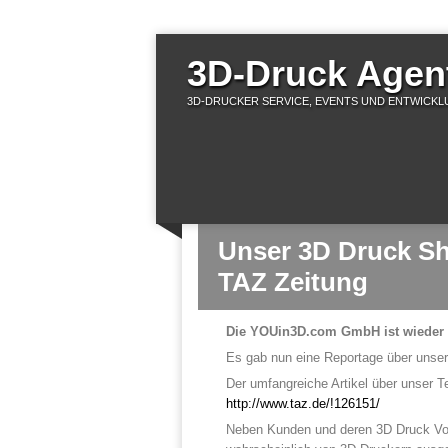
3D-Druck Agent
3D-DRUCKER SERVICE, EVENTS UND ENTWICKLU
Unser 3D Druck Sh
TAZ Zeitung
Die YOUin3D.com GmbH ist wieder i
Es gab nun eine Reportage über unser 
Der umfangreiche Artikel über unser T
http://www.taz.de/!126151/
Neben Kunden und deren 3D Druck Vorh