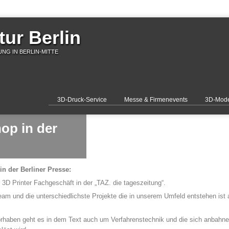
ur Berlin
NG IN BERLIN-MITTE
3D-Druck-Service
Messe & Firmenevents
3D-Mode
op in der
n der Berliner Presse:
3D Printer Fachgeschäft in der „TAZ. die tageszeitung“.
eam und die unterschiedlichste Projekte die in unserem Umfeld entstehen ist 
aben geht es in dem Text auch um Verfahrenstechnik und die sich anbahnend