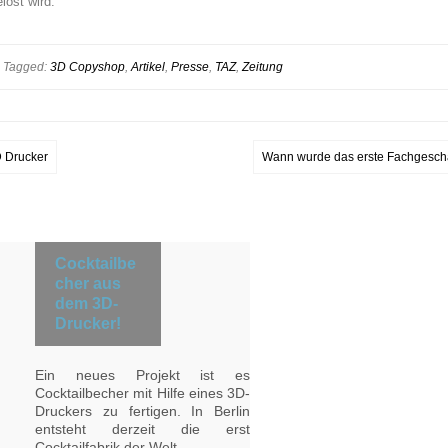
löst wird.
| Tagged:
3D Copyshop
,
Artikel
,
Presse
,
TAZ
,
Zeitung
D Drucker
Wann wurde das erste Fachgeschäf
Cocktailbe
cher aus
dem 3D-
Drucker!
Ein neues Projekt ist es
Cocktailbecher mit Hilfe eines 3D-
Druckers zu fertigen. In Berlin
entsteht derzeit die erst
Cocktailfabrik der Welt.