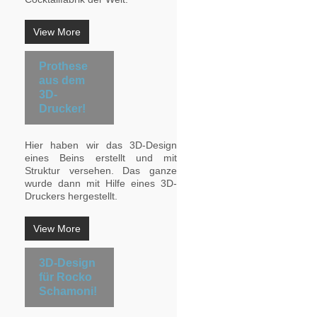
View More
Prothese
aus dem
3D-
Drucker!
Hier haben wir das 3D-Design
eines Beins erstellt und mit
Struktur versehen. Das ganze
wurde dann mit Hilfe eines 3D-
Druckers hergestellt.
View More
3D-Design
für Rocko
Schamoni!