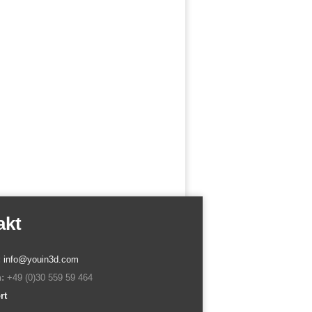
akt
:
info@youin3d.com
:
+49 (0)30 559 59 464
rt