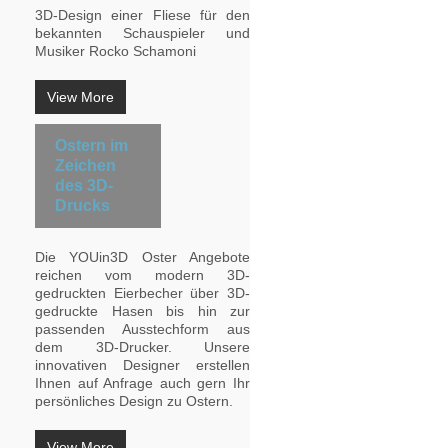
3D-Design einer Fliese für den
bekannten Schauspieler und
Musiker Rocko Schamoni
View More
Ostern im
Zeichen
des 3D-
Drucks
Die YOUin3D Oster Angebote
reichen vom modern 3D-
gedruckten Eierbecher über 3D-
gedruckte Hasen bis hin zur
passenden Ausstechform aus
dem 3D-Drucker. Unsere
innovativen Designer erstellen
Ihnen auf Anfrage auch gern Ihr
persönliches Design zu Ostern.
View More