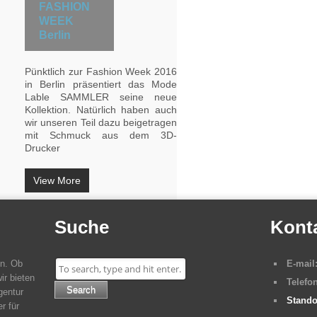
FASHION
WEEK
Berlin
Pünktlich zur Fashion Week 2016
in Berlin präsentiert das Mode
Lable SAMMLER seine neue
Kollektion. Natürlich haben auch
wir unseren Teil dazu beigetragen
mit Schmuck aus dem 3D-
Drucker
View More
Suche
Kont
en. Ob
E-mail
ir bieten
Telefon
Search
gentur
Stando
r für