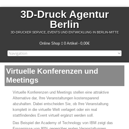
3D-Druck Agentur
Berlin
3D-DRUCKER SERVICE, EVENTS UND ENTWICKLUNG IN BERLIN-MITTE
Online Shop
0 Artikel
0,00€
Virtuelle Konferenzen und
Meetings
Virtuelle Konferenzen und Meetings stellen eine attraktive
Alternative dar, Ihre Veranstaltungen kostensparend
abzuhalten. Dabei entscheiden Sie, ob Ihre Veranstaltung
komplett in die virtuelle Welt verlagert oder ein real
stattfindendes Event virtuell ergänzt werden soll.
Das Beispiel der Academy of Technology von IBM zeigt das
Ersparnisse von 80% gegenüber realen Veranstaltungen