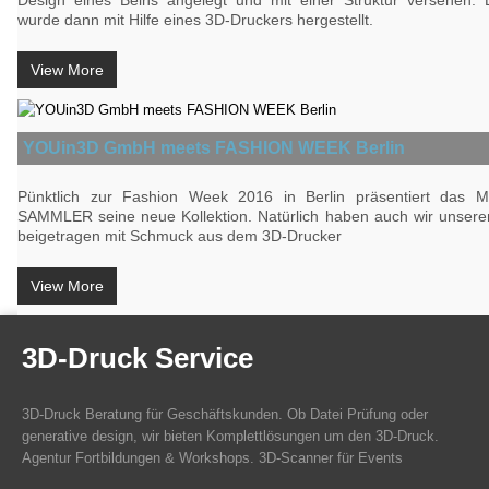
Design eines Beins angelegt und mit einer Struktur versehen.
wurde dann mit Hilfe eines 3D-Druckers hergestellt.
View More
YOUin3D GmbH meets FASHION WEEK Berlin
Pünktlich zur Fashion Week 2016 in Berlin präsentiert das 
SAMMLER seine neue Kollektion. Natürlich haben auch wir unseren
beigetragen mit Schmuck aus dem 3D-Drucker
View More
3D-Druck Service
3D-Druck Beratung für Geschäftskunden. Ob Datei Prüfung oder
generative design, wir bieten Komplettlösungen um den 3D-Druck.
Agentur Fortbildungen & Workshops. 3D-Scanner für Events