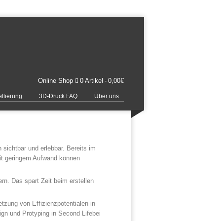
Online Shop
0 Artikel
0,00€
llierung
3D-Druck FAQ
Über uns
sichtbar und erlebbar. Bereits im
Mit geringem Aufwand können
rn. Das spart Zeit beim erstellen
etzung von Effizienzpotentialen in
ign und Protyping in Second Lifebei