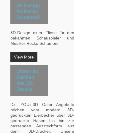
3D-Design
für Rocko
Schamoni!
3D-Design einer Fliese für den
bekannten Schauspieler und
Musiker Rocko Schamoni
View More
Ostern im
Zeichen
des 3D-
Drucks
Die YOUin3D Oster Angebote
reichen vom modern 3D-
gedruckten Eierbecher über 3D-
gedruckte Hasen bis hin zur
passenden Ausstechform aus
dem 3D-Drucker. Unsere