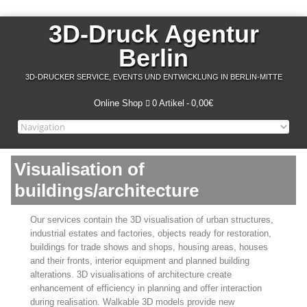
3D-Druck Agentur
Berlin
3D-DRUCKER SERVICE, EVENTS UND ENTWICKLUNG IN BERLIN-MITTE
Online Shop
0 Artikel
0,00€
Visualisation of
buildings/architecture
Our services contain the 3D visualisation of urban structures,
industrial estates and factories, objects ready for restoration,
buildings for trade shows and shops, housing areas, houses
and their fronts, interior equipment and planned building
alterations. 3D visualisations of architecture create
enhancement of efficiency in planning and offer interaction
during realisation. Walkable 3D models provide new