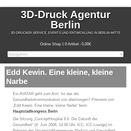
3D-Druck Agentur
Berlin
3D-DRUCKER SERVICE, EVENTS UND ENTWICKLUNG IN BERLIN-MITTE
Online Shop
0 Artikel
0,00€
Edd Kewin. Eine kleine, kleine
Narbe
Ein AVATAR geht zum Arzt: Ist das die
Gesundheitskommunikation von übermorgen? Premiere von
„Edd Kewin. Eine kleine, kleine Narbe“ beim
Hauptstadtkongress Berlin
Die Sitzung „ConceptHospital 8.6: Die Zukunft der
Gesundheit“ (4. Juni 2008, 14.00 Uhr, ICC, ICC-Lounge) im
Rahmen des Hauptstadtkongresses Medizin und Gesundheit