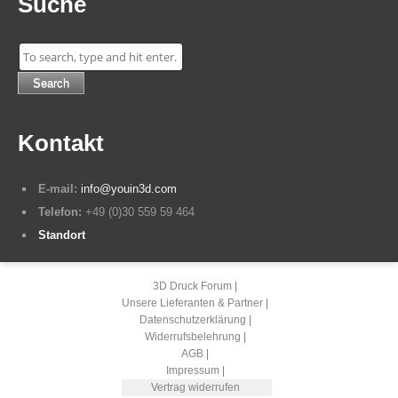
Suche
Search
Kontakt
E-mail:
info@youin3d.com
Telefon:
+49 (0)30 559 59 464
Standort
3D Druck Forum
Unsere Lieferanten & Partner
Datenschutzerklärung
Widerrufsbelehrung
AGB
Impressum
Vertrag widerrufen