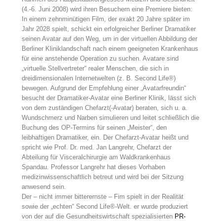
(4.-6. Juni 2008) wird ihren Besuchern eine Premiere bieten:
In einem zehnminütigen Film, der exakt 20 Jahre später im
Jahr 2028 spielt, schickt ein erfolgreicher Berliner Dramatiker
seinen Avatar auf den Weg, um in der virtuellen Abbildung der
Berliner Kliniklandschaft nach einem geeigneten Krankenhaus
für eine anstehende Operation zu suchen. Avatare sind
„virtuelle Stellvertreter“ realer Menschen, die sich in
dreidimensionalen Internetwelten (z. B. Second Life®)
bewegen. Aufgrund der Empfehlung einer „Avatarfreundin“
besucht der Dramatiker-Avatar eine Berliner Klinik, lässt sich
von dem zuständigen Chefarzt(-Avatar) beraten, sich u. a.
Wundschmerz und Narben simulieren und leitet schließlich die
Buchung des OP-Termins für seinen „Meister“, den
leibhaftigen Dramatiker, ein. Der Chefarzt-Avatar heißt und
spricht wie Prof. Dr. med. Jan Langrehr, Chefarzt der
Abteilung für Visceralchirurgie am Waldkrankenhaus
Spandau. Professor Langrehr hat dieses Vorhaben
medizinwissenschaftlich betreut und wird bei der Sitzung
anwesend sein.
Der – nicht immer bitterernste – Fim spielt in der Realität
sowie der „echten“ Second Life®-Welt. er wurde produziert
von der auf die Gesundheitswirtschaft spezialisierten
PR-