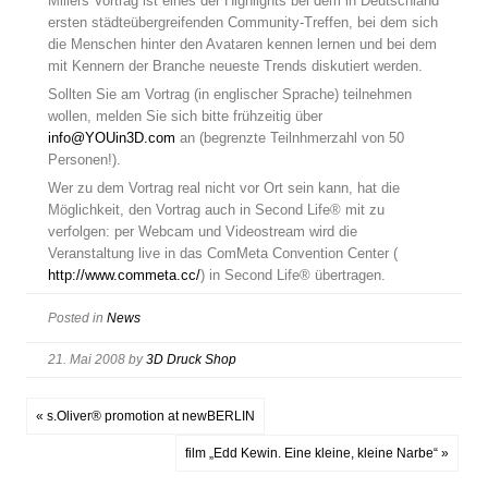
Millers Vortrag ist eines der Highlights bei dem in Deutschland
ersten städteübergreifenden Community-Treffen, bei dem sich
die Menschen hinter den Avataren kennen lernen und bei dem
mit Kennern der Branche neueste Trends diskutiert werden.
Sollten Sie am Vortrag (in englischer Sprache) teilnehmen
wollen, melden Sie sich bitte frühzeitig über
info@YOUin3D.com
an (begrenzte Teilnhmerzahl von 50
Personen!).
Wer zu dem Vortrag real nicht vor Ort sein kann, hat die
Möglichkeit, den Vortrag auch in Second Life® mit zu
verfolgen: per Webcam und Videostream wird die
Veranstaltung live in das ComMeta Convention Center (
http://www.commeta.cc/
) in Second Life® übertragen.
Posted in
News
21. Mai 2008
by
3D Druck Shop
« s.Oliver® promotion at newBERLIN
film „Edd Kewin. Eine kleine, kleine Narbe“ »