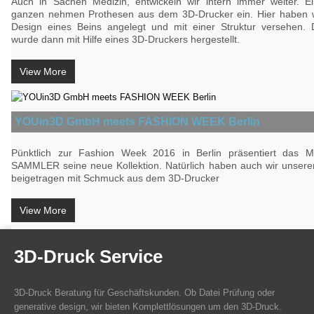
Auch in Sachen Medizin, entwickeln wir intern immer weiter. Ei
ganzen nehmen Prothesen aus dem 3D-Drucker ein. Hier haben w
Design eines Beins angelegt und mit einer Struktur versehen.
wurde dann mit Hilfe eines 3D-Druckers hergestellt.
View More
YOUin3D GmbH meets FASHION WEEK Berlin
Pünktlich zur Fashion Week 2016 in Berlin präsentiert das 
SAMMLER seine neue Kollektion. Natürlich haben auch wir unseren
beigetragen mit Schmuck aus dem 3D-Drucker
View More
3D-Druck Service
3D-Druck Beratung für Geschäftskunden. Ob Datei Prüfung oder
generative design, wir bieten Komplettlösungen um den 3D-Druck.