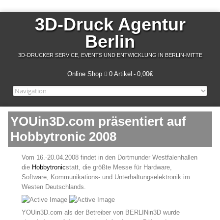
3D-Druck Agentur
Berlin
3D-DRUCKER SERVICE, EVENTS UND ENTWICKLUNG IN BERLIN-MITTE
Online Shop
0 Artikel
0,00€
YOUin3D.com präsentiert auf
Hobbytronic 2008
Vom 16.-20.04.2008 findet in den Dortmunder Westfalenhallen
die
Hobbytronic
statt, die größte Messe für Hardware,
Software, Kommunikations- und Unterhaltungselektronik im
Westen Deutschlands.
YOUin3D.com als der Betreiber von BERLINin3D wurde