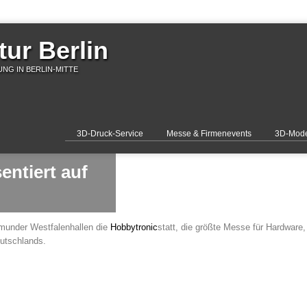
ur Berlin
NG IN BERLIN-MITTE
3D-Druck-Service
Messe & Firmenevents
3D-Mode
ntiert auf
tmunder Westfalenhallen die
Hobbytronic
statt, die größte Messe für Hardware
utschlands.