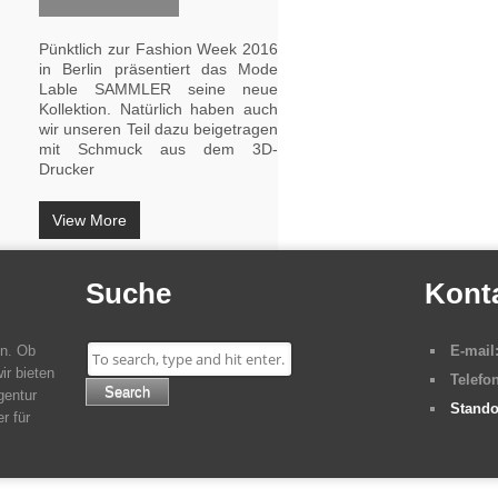
Pünktlich zur Fashion Week 2016
in Berlin präsentiert das Mode
Lable SAMMLER seine neue
Kollektion. Natürlich haben auch
wir unseren Teil dazu beigetragen
mit Schmuck aus dem 3D-
Drucker
View More
Suche
Kont
en. Ob
E-mail
ir bieten
Telefon
Search
gentur
Stando
r für