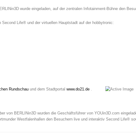
RLINin3D wurde eingeladen, auf der zentralen Infotainment-Bühne den Besuc
n Second Life® und der virtuellen Hauptstadt auf der hobbytronic:
schen Rundschau
und dem Stadtportal
www.do21.de
.
ber von BERLINin3D wurden die Geschäftsführer von YOUin3D.com eingeladen
tmunder Westfalenhallen den Besuchern live und interaktiv Second Life® sowie