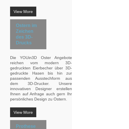
View More
Ostern im
Zeichen
des 3D-
Drucks
Die YOUin3D Oster Angebote
reichen vom modern 3D-
gedruckten Eierbecher über 3D-
gedruckte Hasen bis hin zur
passenden Ausstechform aus
dem 3D-Drucker. Unsere
innovativen Designer erstellen
Ihnen auf Anfrage auch gern Ihr
persönliches Design zu Ostern.
View More
Prothese