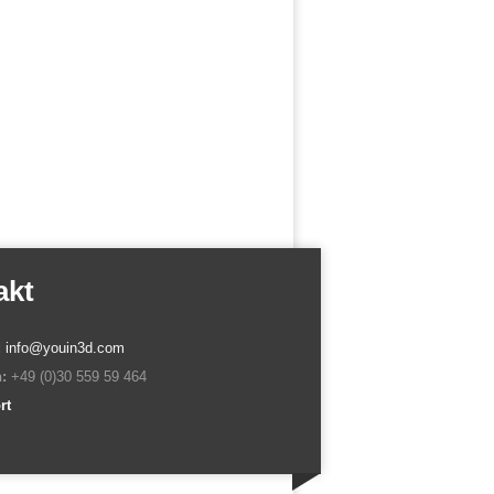
akt
:
info@youin3d.com
:
+49 (0)30 559 59 464
rt