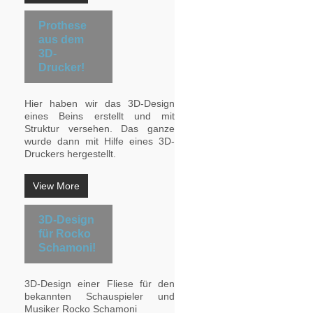
Prothese
aus dem
3D-
Drucker!
Hier haben wir das 3D-Design
eines Beins erstellt und mit
Struktur versehen. Das ganze
wurde dann mit Hilfe eines 3D-
Druckers hergestellt.
View More
3D-Design
für Rocko
Schamoni!
3D-Design einer Fliese für den
bekannten Schauspieler und
Musiker Rocko Schamoni