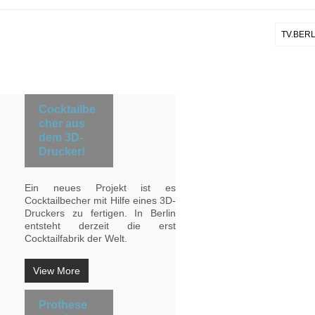
TV.BERL
Cocktailbe
cher aus
dem 3D-
Drucker!
Ein neues Projekt ist es
Cocktailbecher mit Hilfe eines 3D-
Druckers zu fertigen. In Berlin
entsteht derzeit die erst
Cocktailfabrik der Welt.
View More
Prothese