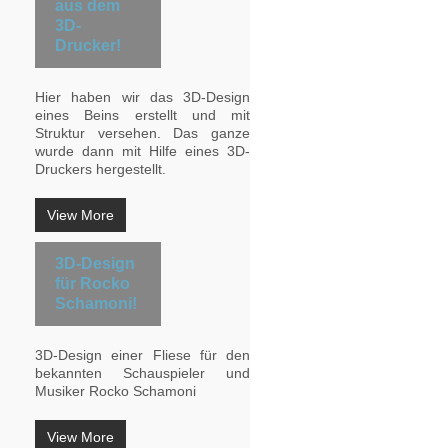
aus dem
3D-
Drucker!
Hier haben wir das 3D-Design
eines Beins erstellt und mit
Struktur versehen. Das ganze
wurde dann mit Hilfe eines 3D-
Druckers hergestellt.
View More
3D-Design
für Rocko
Schamoni!
3D-Design einer Fliese für den
bekannten Schauspieler und
Musiker Rocko Schamoni
View More