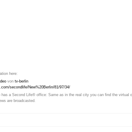
cation here:
ideo
von
tv-berlin
url.com/secondlife/New%20Berlin/81/97/34/
 has a Second Life® office: Same as in the real city you can find the virtual o
news are broadcasted.