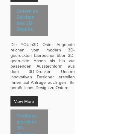
Ostern im
Zeichen
des 3D-
Drucks
Die YOUin3D Oster Angebote
reichen vom modern 3D-
gedruckten Eierbecher über 3D-
gedruckte Hasen bis hin zur
passenden Ausstechform aus
dem 3D-Drucker. Unsere
innovativen Designer erstellen
Ihnen auf Anfrage auch gern Ihr
persönliches Design zu Ostern.
View More
Prothese
aus dem
3D-
Drucker