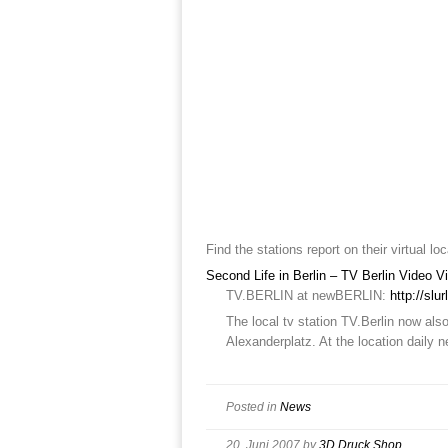
Find the stations report on their virtual lo
Second Life in Berlin – TV Berlin Video
V
TV.BERLIN at newBERLIN:
http://sl
The local tv station TV.Berlin now also
Alexanderplatz. At the location daily 
Posted in
News
20. Juni 2007
by
3D Druck Shop