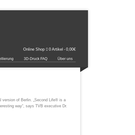
Online Shop
0 Artikel
0,00€
llierung
3D-Druck FAQ
Über uns
l version of Berlin. „Second Life® is a
nteresting way“, says TVB executive Dr.