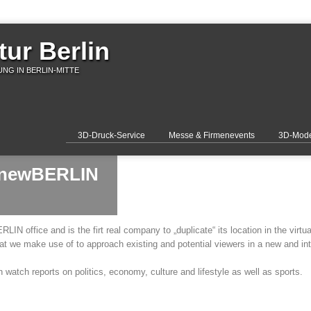
ur Berlin
NG IN BERLIN-MITTE
3D-Druck-Service
Messe & Firmenevents
3D-Mode
 newBERLIN
IN office and is the firt real company to „duplicate“ its location in the virtua
that we make use of to approach existing and potential viewers in a new and i
atch reports on politics, economy, culture and lifestyle as well as sports.