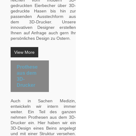
reichen vom modern 3D-
gedruckten Eierbecher über 3D-
gedruckte Hasen bis hin zur
passenden Ausstechform aus
dem 3D-Drucker. Unsere
innovativen Designer erstellen
Ihnen auf Anfrage auch gern Ihr
persönliches Design zu Ostern.
View More
Prothese
aus dem
3D-
Drucker
Auch in Sachen Medizin,
entwickeln wir intern immer
weiter. Ein Teil des ganzen
nehmen Prothesen aus dem 3D-
Drucker ein. Hier haben wir ein
3D-Design eines Beins angelegt
und mit einer Struktur versehen.