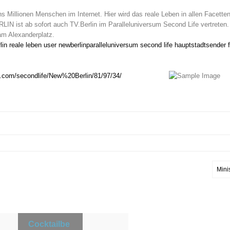
chs Millionen Menschen im Internet. Hier wird das reale Leben in allen Facetten 
RLIN ist ab sofort auch TV.Berlin im Paralleluniversum Second Life vertreten. 
am Alexanderplatz.
lin
reale leben user
newberlin
paralleluniversum second life
hauptstadtsender 
url.com/secondlife/New%20Berlin/81/97/34/
Mini
Cocktailbe