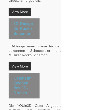
Druckers hergestellt.
View More
3D-Design
für Rocko
Schamoni!
3D-Design einer Fliese für den
bekannten Schauspieler und
Musiker Rocko Schamoni
View More
Ostern im
Zeichen
des 3D-
Drucks
Die YOUin3D Oster Angebote