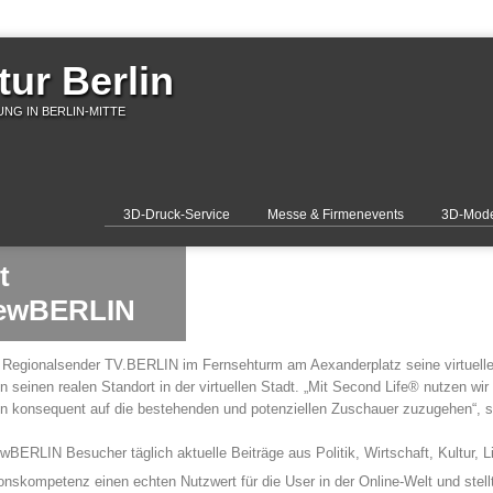
ur Berlin
NG IN BERLIN-MITTE
3D-Druck-Service
Messe & Firmenevents
3D-Mode
t
newBERLIN
er Regionalsender TV.BERLIN im Fernsehturm am Aexanderplatz seine virtuel
 seinen realen Standort in der virtuellen Stadt. „Mit Second Life® nutzen wir
n konsequent auf die bestehenden und potenziellen Zuschauer zuzugehen“, s
BERLIN Besucher täglich aktuelle Beiträge aus Politik, Wirtschaft, Kultur, Li
onskompetenz einen echten Nutzwert für die User in der Online-Welt und stel