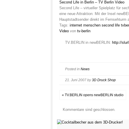
Second Life in Berlin – TV Berlin Video
Second Life – virtueller Spielplatz für se
eine neue Attraktion: Mit der Insel newBE
Hauptstadtsender direkt im Fernsehturm 
Tags:
internet
menschen
second life
tvber
Video
von
tv-berlin
TV.BERLIN in newBERLIN:
http://sl
Posted in
News
21. Juni 2007
by
3D Druck Shop
« TV.BERLIN opens newBERLIN studio
Kommentare sind geschlossen.