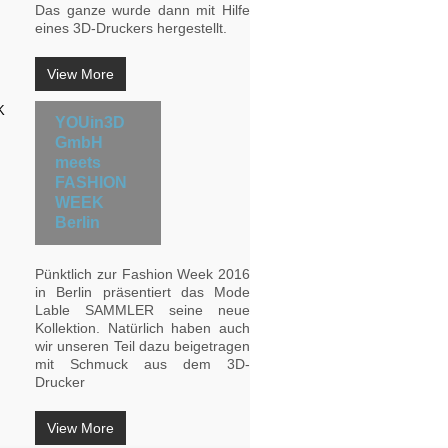
Das ganze wurde dann mit Hilfe
eines 3D-Druckers hergestellt.
View More
YOUin3D
GmbH
meets
FASHION
WEEK
Berlin
Pünktlich zur Fashion Week 2016
in Berlin präsentiert das Mode
Lable SAMMLER seine neue
Kollektion. Natürlich haben auch
wir unseren Teil dazu beigetragen
mit Schmuck aus dem 3D-
Drucker
View More