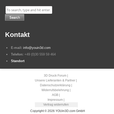
Search
Kontakt
E-mail:
info@youin3d.com
Telefon:
+49 (0)30 559 59 464
Standort
3D Druck Forum
Unsere Lieferanten & Partner
Datenschutzerklärung
Widerrufsbelehrung
AGB
Impressum
Vertrag widerrufen
Copyright © 2026 YOUin3D.com GmbH