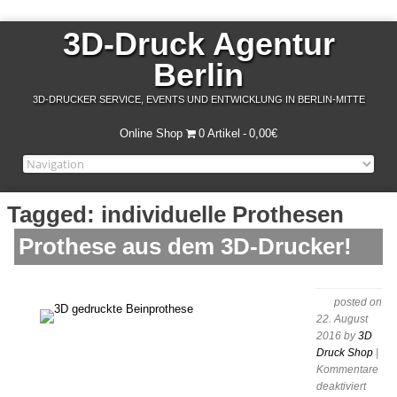
3D-Druck Agentur
Berlin
3D-DRUCKER SERVICE, EVENTS UND ENTWICKLUNG IN BERLIN-MITTE
Online Shop
0 Artikel
0,00€
Tagged: individuelle Prothesen
Prothese aus dem 3D-Drucker!
posted on
22. August
2016
by
3D
Druck Shop
|
Kommentare
für
deaktiviert