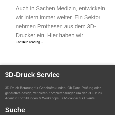
Proth
aus
Auch in Sachen Medizin, entwickeln
dem
wir intern immer weiter. Ein Sektor
3D-
Drucke
nehmen Prothesen aus dem 3D-
Drucker ein. Hier haben wir...
Continue reading →
3D-Druck Service
3D-Druck Beratung für Geschäftskunden. Ob Datei Prüfung oder
generative design, wir bieten Komplettlösungen um den 3D-Druck.
Agentur Fortbildungen & Workshops. 3D-Scanner für Events
Suche