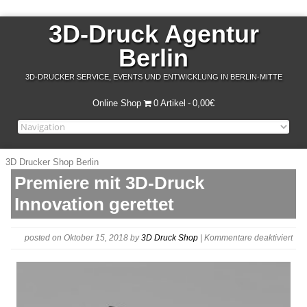
3D-Druck Agentur
Berlin
3D-DRUCKER SERVICE, EVENTS UND ENTWICKLUNG IN BERLIN-MITTE
Online Shop
0 Artikel
0,00€
3D Drucker Shop Berlin
Premiere mit 3D-Druck
Innovation gerettet
für
posted on Oktober 15, 2018
by
3D Druck Shop
|
Kommentare deaktiviert
Kas
Oct-
05_
45-
09P