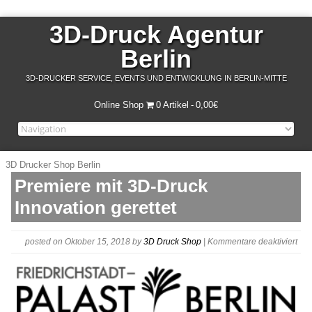
3D-Druck Agentur
Berlin
3D-DRUCKER SERVICE, EVENTS UND ENTWICKLUNG IN BERLIN-MITTE
Online Shop
0 Artikel
0,00€
3D Drucker Shop Berlin
Premiere mit 3D-Druck
Innovation gerettet
für
posted on Oktober 15, 2018
by
3D Druck Shop
|
Kommentare deaktiviert
frie