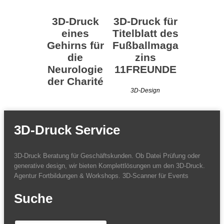
3D-Druck
3D-Druck für
eines
Titelblatt des
Gehirns für
Fußballmaga
die
zins
Neurologie
11FREUNDE
der Charité
3D-Design
3D-Design
3D-Druck Service
3D-Druck Beratung für Geschäftskunden. Ob Datei Prüfung oder
generative design, wir bieten Komplettlösungen um den 3D-Druck.
Agentur Fortbildungen & Workshops. 3D-Scanner für Events
Suche