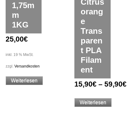
Citrus
1,75m
orang
m
e
1KG
Trans
25,00
€
paren
t PLA
inkl. 19 % MwSt.
Filam
zzgl.
Versandkosten
ent
Weiterlesen
15,90
€
–
59,90
€
Weiterlesen