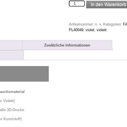
Bordeaux
In den Warenkorb
Violett
PLA
Filament
Artikelnummer:
n. v.
Kategorien:
Fi
Menge
PL40049
,
violet
,
violett
Zusätzliche Informationen
rauchsmaterial
 Violett)
 alle 3D-Drucke
o Kunststoff)