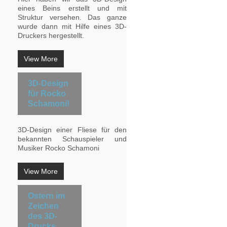
eines Beins erstellt und mit
Struktur versehen. Das ganze
wurde dann mit Hilfe eines 3D-
Druckers hergestellt.
View More
3D-Design
für Rocko
Schamoni!
3D-Design einer Fliese für den
bekannten Schauspieler und
Musiker Rocko Schamoni
View More
Ostern im
Zeichen
des 3D-
Drucks