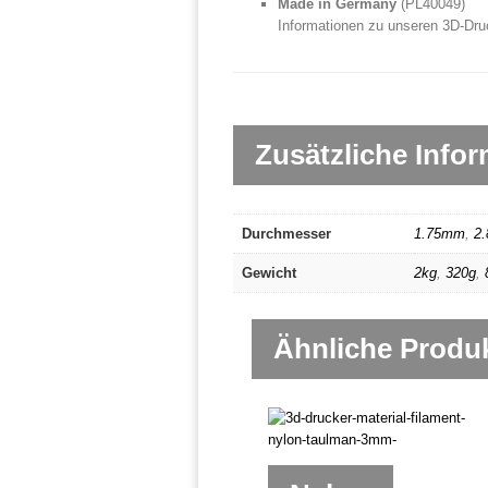
Made in Germany
(PL40049
)
Informationen zu unseren 3D-Dru
Zusätzliche Info
Durchmesser
1.75mm
,
2
Gewicht
2kg
,
320g
,
Ähnliche Produ