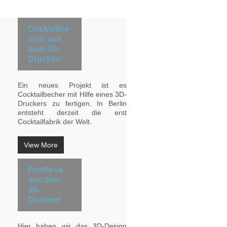
Cocktailbe
cher aus
dem 3D-
Drucker!
Ein neues Projekt ist es
Cocktailbecher mit Hilfe eines 3D-
Druckers zu fertigen. In Berlin
entsteht derzeit die erst
Cocktailfabrik der Welt.
View More
Prothese
aus dem
3D-
Drucker!
Hier haben wir das 3D-Design