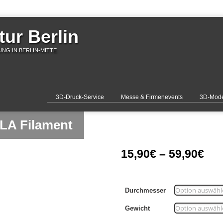
ur Berlin
NG IN BERLIN-MITTE
3D-Druck-Service
Messe & Firmenevents
3D-Mode
PLA Filament
15,90
€
–
59,90
€
Durchmesser
Gewicht