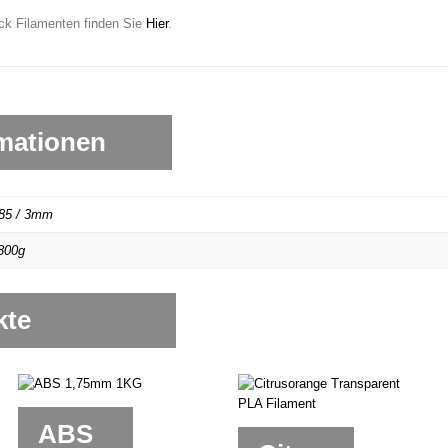
ck Filamenten finden Sie
Hier
.
rmationen
.85 / 3mm
800g
kte
ABS