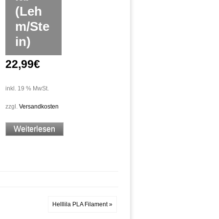
(Leh
m/Ste
in)
22,99
€
inkl. 19 % MwSt.
zzgl.
Versandkosten
Weiterlesen
Helllila PLA Filament »