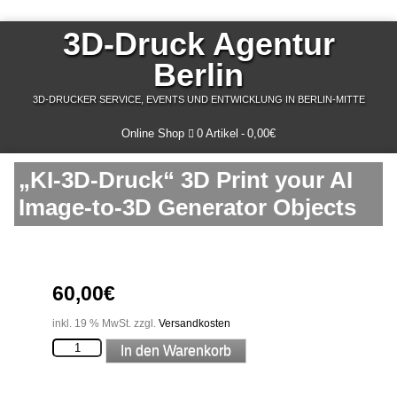
3D-Druck Agentur
Berlin
3D-DRUCKER SERVICE, EVENTS UND ENTWICKLUNG IN BERLIN-MITTE
Online Shop
0 Artikel
0,00€
„KI-3D-Druck“ 3D Print your AI
Image-to-3D Generator Objects
60,00
€
inkl. 19 % MwSt.
zzgl.
Versandkosten
"KI-
In den Warenkorb
3D-
Druck"