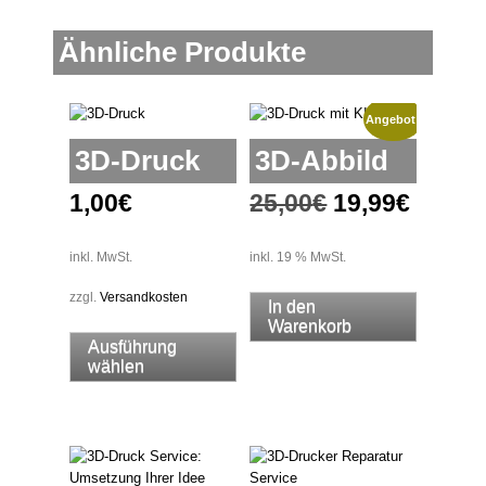
Ähnliche Produkte
Angebot!
3D-Druck
3D-Abbild
Ursprünglich
Aktuel
1,00
€
25,00
€
19,99
€
Preis
Preis
inkl. MwSt.
inkl. 19 % MwSt.
war:
ist:
zzgl.
Versandkosten
In den
25,00€
19,99€
Dieses
Warenkorb
Ausführung
Produkt
wählen
weist
mehrere
Varianten
auf.
Die
Optionen