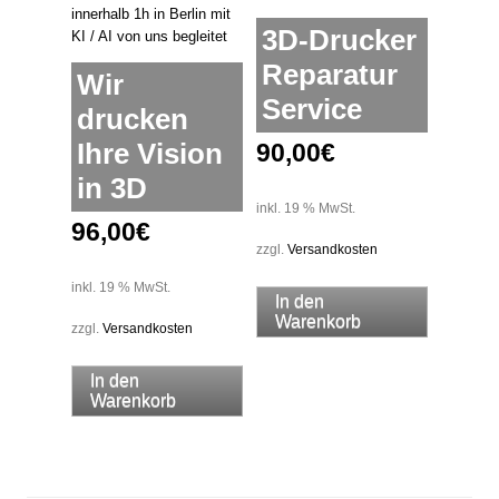
können
3D-Drucker
auf
der
Reparatur
Wir
Produktseite
Service
gewählt
drucken
werden
Ihre Vision
90,00
€
in 3D
inkl. 19 % MwSt.
96,00
€
zzgl.
Versandkosten
inkl. 19 % MwSt.
In den
Warenkorb
zzgl.
Versandkosten
In den
Warenkorb