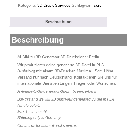
3D
Kategorie:
3D-Druck Services
Schlagwort:
serv
Print
your
AI
Beschreibung
Image-
to-
3D
Beschreibung
Generator
Objects
Menge
Ai-Bild-zu-3D-Generator-3D-Druckdienst-Berlin
Wir produzieren deine generierte 3D-Datei in PLA
(einfarbig) mit einem 3D-Drucker. Maximal 15cm Höhe.
Versand nur nach Deutschland. Kontaktieren Sie uns für
internationale Dienstleistungen, Fragen oder Wünschen.
Ai-Image-to-3d-generator-3d-print-service-berlin
Buy this and we will 3D print your generated 3D file in PLA
(single color).
Max 15 cm height.
Shipping only to Germany.
Contact us for international services.