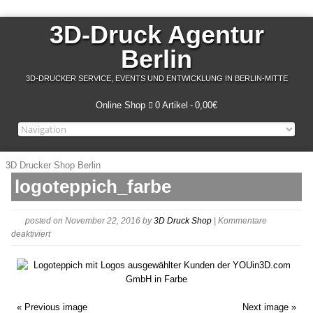
3D-Druck Agentur
Berlin
3D-DRUCKER SERVICE, EVENTS UND ENTWICKLUNG IN BERLIN-MITTE
Online Shop
0 Artikel
0,00€
3D Drucker Shop Berlin
logoteppich_farbe
posted on November 22, 2016
by
3D Druck Shop
|
Kommentare
für
deaktiviert
logoteppich_farbe
« Previous image
Next image »