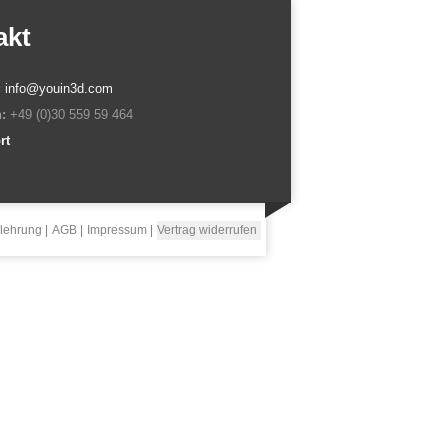
akt
:
info@youin3d.com
:
+49 (0)30 559 59 464
rt
lehrung
AGB
Impressum
Vertrag widerrufen