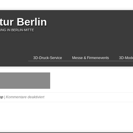
ur Berlin
NG IN BERLIN-MITTE
3D-Druck-Service
Messe & Firmenevents
3D-Mode
für
op
|
Kommentare deaktiviert
IMG_2216