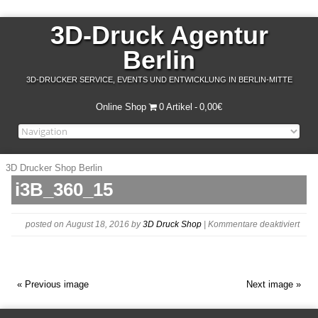
3D-Druck Agentur
Berlin
3D-DRUCKER SERVICE, EVENTS UND ENTWICKLUNG IN BERLIN-MITTE
Online Shop
0 Artikel
0,00€
3D Drucker Shop Berlin
i3B_360_15
für
posted on August 18, 2016
by
3D Druck Shop
|
Kommentare deaktiviert
i3B_
« Previous image
Next image »