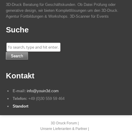
3D-Druck Beratung für Geschäftskunden. Ob Datei Prüfung oder
generative design, wir bieten Komplettlösungen um den 3D-Druck.
Agentur Fortbildungen & Workshops. 3D-Scanner für Events
Suche
Search
Kontakt
E-mail:
info@youin3d.com
Telefon:
+49 (0)30 559 59 464
Standort
3D Druck Forum
Unsere Lieferanten & Partner