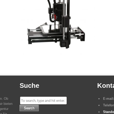
Suche
Kont
en. Ob
E-mail
ir bieten
Telefon
Search
gentur
Stando
r für