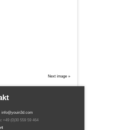
Next image »
akt
:
info@youin3d.com
:
+49 (0)30 559 59 464
rt