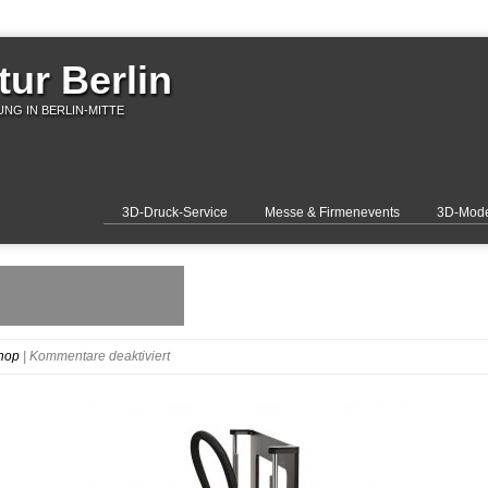
ur Berlin
NG IN BERLIN-MITTE
3D-Druck-Service
Messe & Firmenevents
3D-Mode
für
hop
|
Kommentare deaktiviert
i3B_360_09