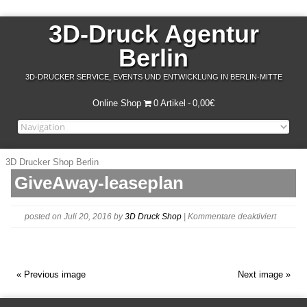
3D-Druck Agentur
Berlin
3D-DRUCKER SERVICE, EVENTS UND ENTWICKLUNG IN BERLIN-MITTE
Online Shop
0 Artikel
0,00€
3D Drucker Shop Berlin
GiveAway-leaseplan
für
posted on Juli 20, 2016
by
3D Druck Shop
|
Kommentare deaktiviert
GiveAwa
leasepl
« Previous image
Next image »