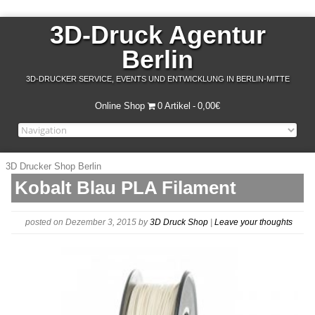
3D-Druck Agentur
Berlin
3D-DRUCKER SERVICE, EVENTS UND ENTWICKLUNG IN BERLIN-MITTE
Online Shop
0 Artikel
0,00€
3D Drucker Shop Berlin
Kobalt Blau PLA Filament
posted on Dezember 3, 2015
by
3D Druck Shop
|
Leave your thoughts