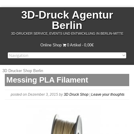
3D-Druck Agentur
Berlin
3D-DRUCKER SERVICE, EVENTS UND ENTWICKLUNG IN BERLIN-MITTE
Online Shop
0 Artikel
0,00€
3D Drucker Shop Berlin
Messing PLA Filament
posted on Dezember 3, 2015
by
3D Druck Shop
|
Leave your thoughts