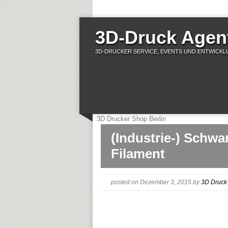
3D-Druck Agent
3D-DRUCKER SERVICE, EVENTS UND ENTWICKLU
3D Drucker Shop Berlin
(Industrie-) Schwa
Filament
posted on Dezember 3, 2015
by
3D Druck