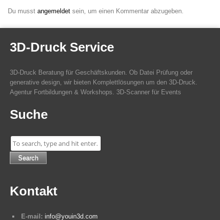
Du musst
angemeldet
sein, um einen Kommentar abzugeben.
3D-Druck Service
3D-Druck Beratung für Geschäftskunden. Ob Datei Prüfung oder
generative design, wir bieten Komplettlösungen um den 3D-Druck.
Agentur Fortbildungen & Workshops. 3D-Scanner für Events
Suche
Search
Kontakt
E-mail:
info@youin3d.com