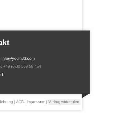
akt
:
info@youin3d.com
:
+49 (0)30 559 59 464
rt
lehrung
AGB
Impressum
Vertrag widerrufen