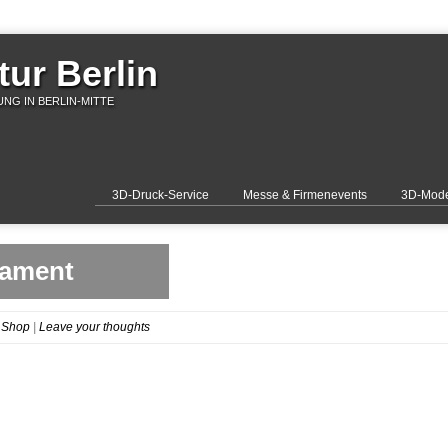
ur Berlin
NG IN BERLIN-MITTE
3D-Druck-Service
Messe & Firmenevents
3D-Mode
lament
 Shop
|
Leave your thoughts