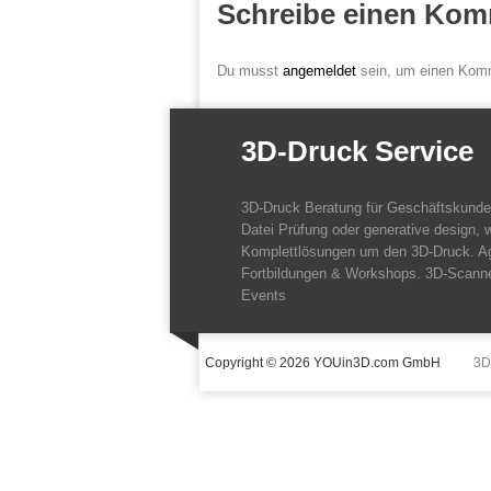
Schreibe einen Kom
Du musst
angemeldet
sein, um einen Kom
3D-Druck Service
3D-Druck Beratung für Geschäftskund
Datei Prüfung oder generative design, w
Komplettlösungen um den 3D-Druck. A
Fortbildungen & Workshops. 3D-Scanne
Events
Copyright © 2026 YOUin3D.com GmbH
3D