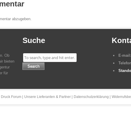
mentar
mentar abzugeben.
Suche
Kont
en. Ob
E-mail
ir bieten
Telefon
Search
gentur
Stando
r für
 Druck Forum
Unsere Lieferanten & Partner
Datenschutzerklärung
Widerrufsbe