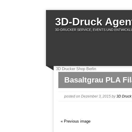
3D-Druck Agent
3D-DRUCKER SERVICE, EVENTS UND ENTWICKLU
3D Drucker Shop Berlin
Basaltgrau PLA Fi
posted on Dezember 3, 2015
by
3D Druck
« Previous image