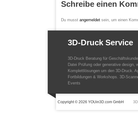
Schreibe einen Kom
Du musst
angemeldet
sein, um einen Kom
3D-Druck Service
3D-Druck Beratung für Geschäftskund
Datei Prüfung oder generative design, w
Komplettlösungen um den 3D-Druck. A
Fortbildungen & Workshops. 3D-Scanne
Events
Copyright © 2026 YOUin3D.com GmbH
3D