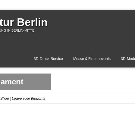
ur Berlin
NG IN BERLIN-MITTE
3D-Druck-Service
Messe & Firmenevents
3D-Mode
ilament
 Shop
|
Leave your thoughts