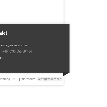
akt
:
info@youin3d.com
:
+49 (0)30 559 59 464
rt
lehrung
AGB
Impressum
Vertrag widerrufen