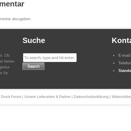
mentar
mentar abzugeben.
Suche
Kont
en. Ob
E-mail
ir bieten
Telefon
Search
gentur
Stando
r für
 Druck Forum
Unsere Lieferanten & Partner
Datenschutzerklärung
Widerrufsbe