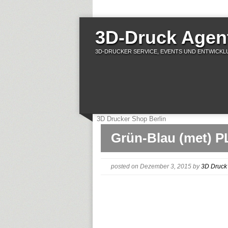
3D-Druck Agent
3D-DRUCKER SERVICE, EVENTS UND ENTWICKLU
3D Drucker Shop Berlin
Grün-Blau (met) P
posted on Dezember 3, 2015
by
3D Druck