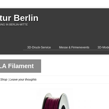
ur Berlin
NG IN BERLIN-MITTE
3D-Druck-Service
Messe & Firmenevents
3D-Mode
LA Filament
 Shop
|
Leave your thoughts