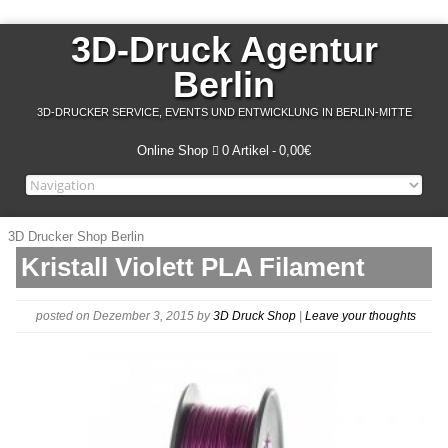
3D-Druck Agentur
Berlin
3D-DRUCKER SERVICE, EVENTS UND ENTWICKLUNG IN BERLIN-MITTE
Online Shop
0 Artikel
0,00€
3D Drucker Shop Berlin
Kristall Violett PLA Filament
posted on Dezember 3, 2015
by
3D Druck Shop
|
Leave your thoughts