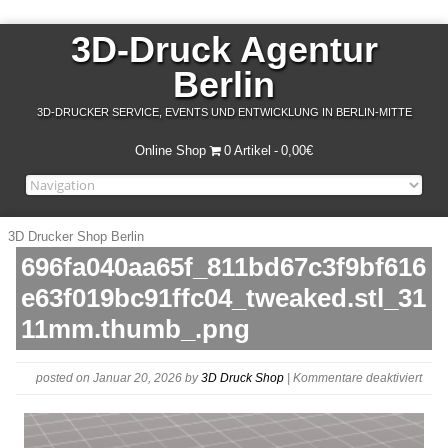
3D-Druck Agentur
Berlin
3D-DRUCKER SERVICE, EVENTS UND ENTWICKLUNG IN BERLIN-MITTE
Online Shop
0 Artikel
0,00€
3D Drucker Shop Berlin
696fa040aa65f_811bd67c3f9bf616
e63f019bc91ffc04_tweaked.stl_31
11mm.thumb_.png
für
posted on Januar 20, 2026
by
3D Druck Shop
|
Kommentare deaktiviert
696f