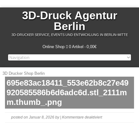
3D-Druck Agentur
Berlin
3D-DRUCKER SERVICE, EVENTS UND ENTWICKLUNG IN BERLIN-MITTE
Online Shop
0 Artikel
0,00€
3D Drucker Shop Berlin
695e83ac18411_553e62b8c27e49
920585586b6d6adc6d.stl_2111m
m.thumb_.png
für
posted on Januar 8, 2026
by
|
Kommentare deaktiviert
695e83ac18411_553