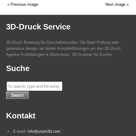
« Previous image
Next image »
3D-Druck Service
3D-Druck Beratung für Geschäftskunden. Ob Datei Prüfung oder
generative design, wir bieten Komplettlösungen um den 3D-Druck.
Agentur Fortbildungen & Workshops. 3D-Scanner für Events
Suche
Search
Kontakt
E-mail:
info@youin3d.com