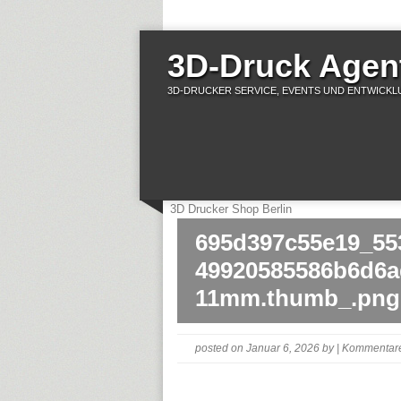
3D-Druck Agent
3D-DRUCKER SERVICE, EVENTS UND ENTWICKLU
3D Drucker Shop Berlin
695d397c55e19_55
49920585586b6d6a
11mm.thumb_.png
posted on Januar 6, 2026
by
|
Kommentare 