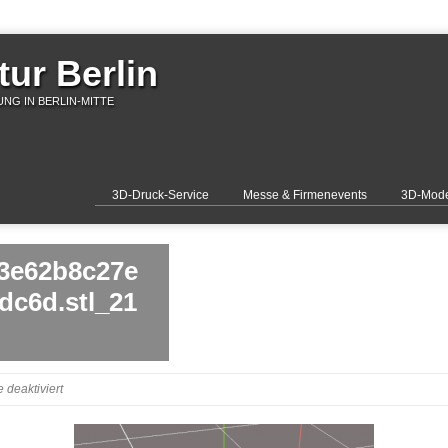
ur Berlin
NG IN BERLIN-MITTE
3D-Druck-Service
Messe & Firmenevents
3D-Mode
3e62b8c27e
dc6d.stl_21
für
deaktiviert
695d397c55e19_553e62b8c27e49920585586b6d6adc6d.stl_2111mm