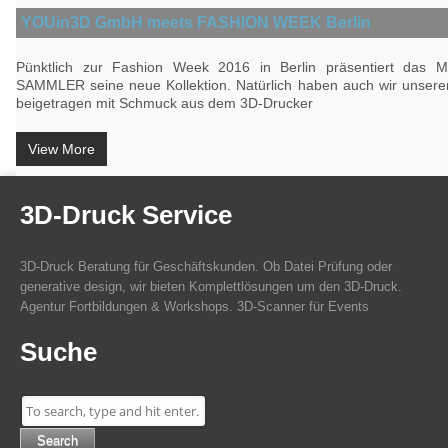
YOUin3D GmbH meets FASHION WEEK Berlin
Pünktlich zur Fashion Week 2016 in Berlin präsentiert das 
SAMMLER seine neue Kollektion. Natürlich haben auch wir unseren
beigetragen mit Schmuck aus dem 3D-Drucker
View More
3D-Druck Service
3D-Druck Beratung für Geschäftskunden. Ob Datei Prüfung oder
generative design, wir bieten Komplettlösungen um den 3D-Druck.
Agentur Fortbildungen & Workshops. 3D-Scanner für Events
Suche
Search