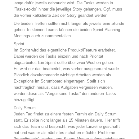
lange dafür jeweils gebraucht wird. Die Tasks werden in
“Tasks-to-do” hinter die jeweilige Story gehangen. Ggf. muss
die vorher kalkulierte Zeit der Story geändert werden.
Die beiden Treffen sollten nicht länger als jeweils eine Stunde
gehen. In kleinen Teams können die beiden Sprint Planning
Meetings auch zusammenfallen.
Sprint
Im Sprint wird das eigentliche Produkt/Feature erarbeitet.
Dabei werden die Tasks einzeln und nach Priorität
abgearbeitet. Ein Sprint sollte über zwei Wochen gehen.
Es wird nur das bearbeitet, was vorher ausgescrumt wurde.
Plötzlich dazukommende wichtige Arbeiten werden als
Exceptions im Scrumboard eingetragen. Stellt sich
nachträglich heraus, dass Aufgaben vergessen wurden,
werden diese als “Vergessene Tasks” den anderen Tasks
hinzugefügt.
Daily Scrum
Jeden Tag findet zu einem festen Termin ein Daily Scrum
statt. Er sollte nicht länger als 15 Minuten dauern. Hier trifft
sich das Team und bespricht, was jeder Einzelne geschafft
hat und was er als nächstes schaffen möchte. Probleme
(Impediments) werden vom Scrum Master aufgeschrieben und