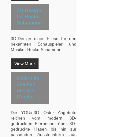
3D-Design
für Rocko
Schamoni!
3D-Design einer Fliese für den
bekannten Schauspieler und
Musiker Rocko Schamoni
View More
Ostern im
Zeichen
des 3D-
Drucks
Die YOUin3D Oster Angebote
reichen vom modern 3D-
gedruckten Eierbecher über 3D-
gedruckte Hasen bis hin zur
passenden Ausstechform aus