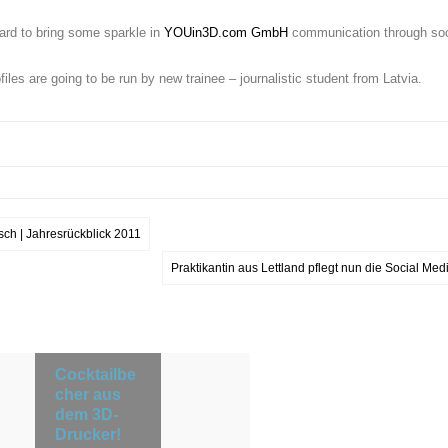
ward to bring some sparkle in
YOUin3D.com GmbH
communication through soc
s are going to be run by new trainee – journalistic student from Latvia.
ch | Jahresrückblick 2011
Praktikantin aus Lettland pflegt nun die Social Me
Cocktailbe
cher aus
dem 3D-
Drucker!