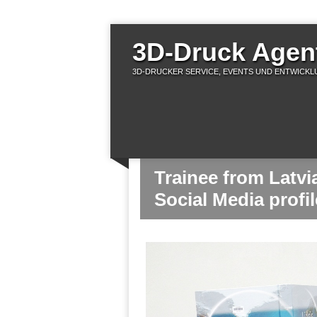
3D-Druck Agent
3D-DRUCKER SERVICE, EVENTS UND ENTWICKLU
Trainee from Latv
Social Media profi