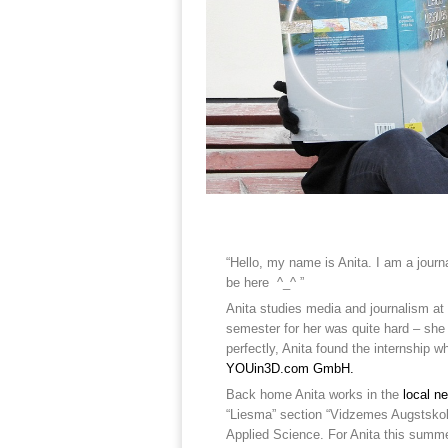
“Hello, my name is Anita. I am a journ
be here ^_^ ”
Anita studies media and journalism at
semester for her was quite hard – sh
perfectly, Anita found the internship w
YOUin3D.com GmbH.
Back home Anita works in the
local n
“Liesma” section “Vidzemes Augstskola
Applied Science. For Anita this summer