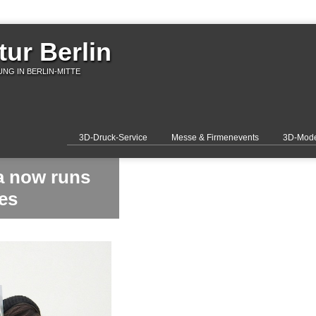
ur Berlin
NG IN BERLIN-MITTE
3D-Druck-Service
Messe & Firmenevents
3D-Mode
ia now runs
les